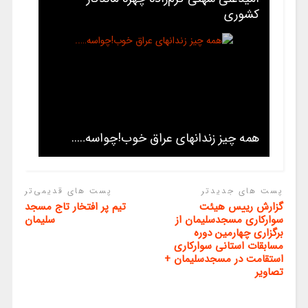
کشوری
همه چیز زندانهای عراق خوب!چواسه…..
پست های جدیدتر
پست های قدیمی‌تر
گزارش رییس هیئت
تیم پر افتخار تاج مسجد
سوارکاری مسجدسلیمان از
سلیمان
برگزاری چهارمین دوره
مسابقات استانی سوارکاری
استقامت در مسجدسلیمان +
تصاویر