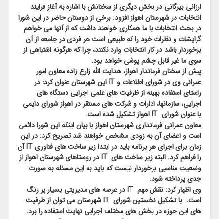
ارزانی بیرگانی در بخش دیگری از سخنانش با اشاره به آغاز فرایند
انتخابات در شهرستان اهواز افزود: برخی از دوستان حاضر در این شورا
در بحث انتخابات با ما همکاری خواهند داشت که از آنها می خواهم
گرایشات و نظرات خود را که طبیعی است هر فردی در جامعه از آن
برخوردار باشد در کار انتخابات وارد نکنند، چرا که هرگونه اشتباهی از
سوی ما غیر قابل چشم پوشی خواهد بود.
پیش از سخنان فرماندار اهواز، هدایت الله زارع زاده معاون امور
عمرانی وی در شورای اطلاعات و IT این شهرستان عنوان کرد: در
راستای استفاده بهینه از ظرفیت های علمی اجرایی دستگاه های
اجرایی، سازمانها، ادارات و شرکت های مستقر در اهواز شورای دایمی
با عنوان شورای IT اهواز تشکیل شده است.
معاون عمرانی فرمانداری شهرستان اهواز با بیان اینکه این شورا دائمی
است و اعضای آن به زودی مشخص خواهند شد تصریح کرد: در این
زمان برای اجرای هر برنامه باید در ابتدا زیر ساخت های فناوری IT آن
را فراهم کرد. البته زیر ساخت های IT در روستاهای شهرستان اهواز از
وضعیت مناسبی برخوردار نیست که باید به این مسئله به صورت
جدی پرداخته شود.
وی اظهار کرد: نقش مهم IT در عرصه های مدیریتی بسیار پر رنگ
است. با تشکیل نخستین شورای IT شهرستان می توان از ظرفیت
های این حوزه در بخش های مختلف اجرایی نهایت استفاده را برد.