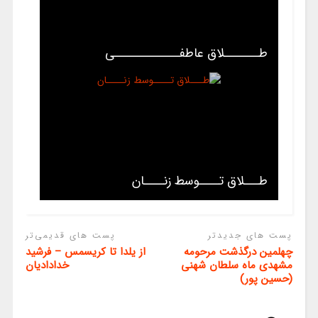
طـــــــلاق عاطفـــــــــــــی
طـــلاق تــــوسط زنــــان
پست های جدیدتر
پست های قدیمی‌تر
چهلمین درگذشت مرحومه
از یلدا تا کریسمس – فرشید
مشهدی ماه سلطان شهنی
خدادادیان
(حسین پور)